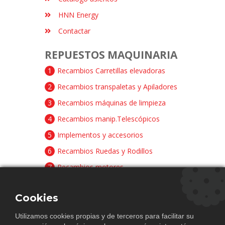
HNN Energy
Contactar
REPUESTOS MAQUINARIA
1
Recambios Carretillas elevadoras
2
Recambios transpaletas y Apiladores
3
Recambios máquinas de limpieza
4
Recambios manip.Telescópicos
5
Implementos y accesorios
6
Recambios Ruedas y Rodillos
7
Recambios motores
8
Recambios baterías y cargadores
Cookies
CONTACTAR
Utilizamos cookies propias y de terceros para facilitar su
Avda. Principal Pista Papa Ali, 5 Pol.