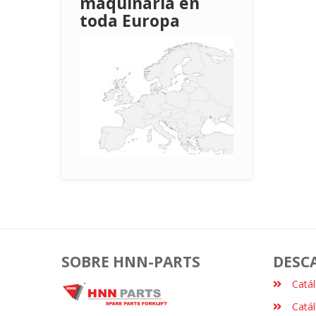
maquinaria en
toda Europa
SOBRE HNN-PARTS
DESC
Catá
Catá