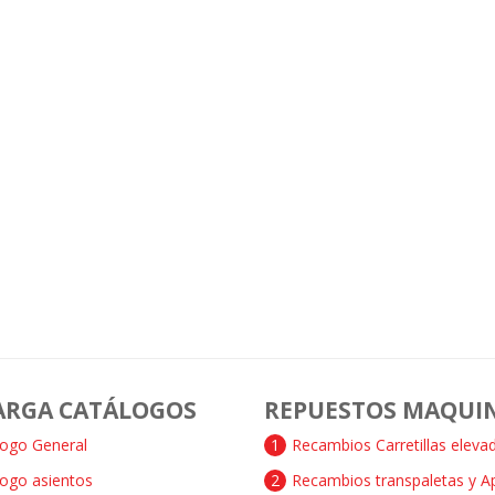
ARGA CATÁLOGOS
REPUESTOS MAQUI
logo General
1
Recambios Carretillas eleva
logo asientos
2
Recambios transpaletas y A