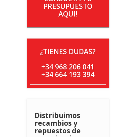
PRESUPUESTO
AQUI!
¿TIENES DUDAS?
+34 968 206 041
+34 664 193 394
Distribuimos
recambios y
repuestos de