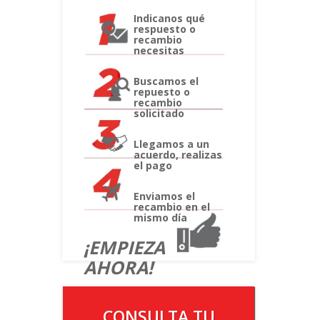
Indicanos qué
respuesto o
recambio
necesitas
Buscamos el
repuesto o
recambio
solicitado
Llegamos a un
acuerdo, realizas
el pago
Enviamos el
recambio en el
mismo día
¡EMPIEZA
AHORA!
CONSULTA TU