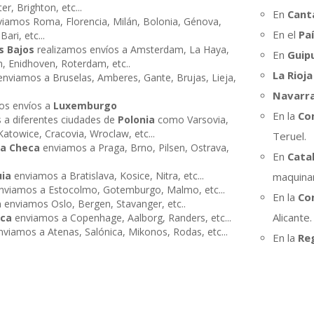
r, Brighton, etc...
En
Cant
iamos Roma, Florencia, Milán, Bolonia, Génova,
En el
Pa
ari, etc...
s Bajos
realizamos envíos a Amsterdam, La Haya,
En
Guip
, Enidhoven, Roterdam, etc..
La Rioja
nviamos a Bruselas, Amberes, Gante, Brujas, Lieja,
Navarr
os envíos a
Luxemburgo
En la
Co
 a diferentes ciudades de
Polonia
como Varsovia,
atowice, Cracovia, Wroclaw, etc...
Teruel.
ca Checa
enviamos a Praga, Brno, Pilsen, Ostrava,
En
Cata
uia
enviamos a Bratislava, Kosice, Nitra, etc...
maquinar
nviamos a Estocolmo, Gotemburgo, Malmo, etc...
En la
Co
a
enviamos Oslo, Bergen, Stavanger, etc..
Alicante.
ca
enviamos a Copenhage, Aalborg, Randers, etc...
viamos a Atenas, Salónica, Mikonos, Rodas, etc...
En la
Re