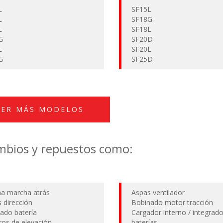
L
SF15L
L
SF18G
L
SF18L
G
SF20D
L
SF20L
G
SF25D
VER MÁS MODELOS
bios y repuestos como:
a marcha atrás
Aspas ventilador
s dirección
Bobinado motor tracción
ado batería
Cargador interno / integrad
dros de elevación
baterías