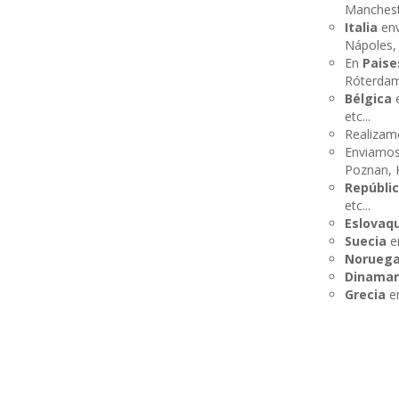
Mancheste
Italia
env
Nápoles, B
En
Paise
Róterdam
Bélgica
e
etc...
Realizam
Enviamos
Poznan, K
Repúbli
etc...
Eslovaq
Suecia
e
Norueg
Dinamar
Grecia
en