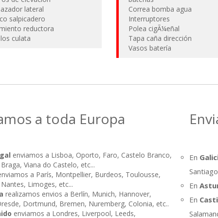
azador lateral
Correa bomba agua
ico salpicadero
Interruptores
miento reductora
Polea cigÃ¼eñal
llos culata
Tapa caña dirección
Vasos batería
amos a toda Europa
Envi
gal
enviamos a Lisboa, Oporto, Faro, Castelo Branco,
En
Galic
Braga, Viana do Castelo, etc...
Santiag
nviamos a París, Montpellier, Burdeos, Toulousse,
 Nantes, Limoges, etc...
En
Astu
a
realizamos envios a Berlín, Munich, Hannover,
En
Casti
 Dresde, Dortmund, Bremen, Nuremberg, Colonia, etc..
nido
enviamos a Londres, Liverpool, Leeds,
Salamanc