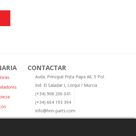
NARIA
CONTACTAR
Avda. Principal Pista Papa Ali, 5 Pol.
doras
Ind. El Saladar I, Lorquí / Murcia
piladores
(+34) 968 206 041
pieza
(+34) 664 193 394
cos
info@hnn-parts.com
s