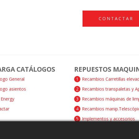
CONTACTAR
ARGA CATÁLOGOS
REPUESTOS MAQUI
logo General
1
Recambios Carretillas eleva
logo asientos
2
Recambios transpaletas y A
Energy
3
Recambios máquinas de lim
actar
4
Recambios manip.Telescópi
5
Implementos y accesorios
6
Recambios Ruedas y Rodillo
7
Recambios motores