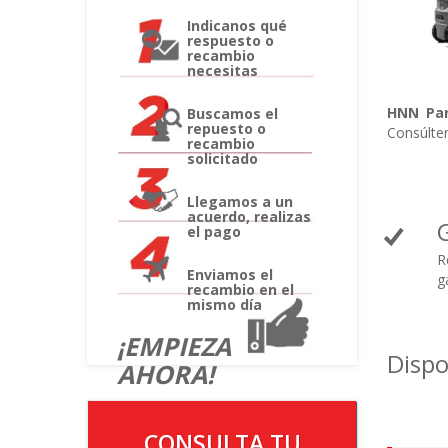
Indicanos qué
respuesto o
recambio
necesitas
HNN Par
Buscamos el
repuesto o
Consúlten
recambio
solicitado
Llegamos a un
acuerdo, realizas
el pago
R
Enviamos el
g
recambio en el
mismo día
¡EMPIEZA
Disp
AHORA!
CONSULTA TU