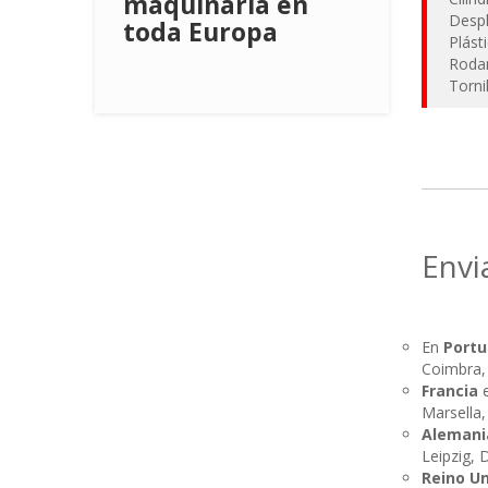
maquinaria en
Despl
toda Europa
Plást
Roda
Torni
Envi
En
Portu
Coimbra, 
Francia
e
Marsella,
Alemani
Leipzig,
Reino U