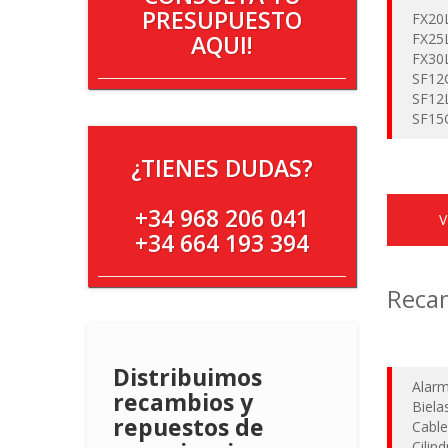
PRESUPUESTO
FX20
AQUI!
FX25
FX30
SF12
SF12
SF15
¿TIENES DUDAS?
+34 968 206 041
+34 664 193 394
Recam
Distribuimos
Alarm
recambios y
Biela
repuestos de
Cable
Cilin