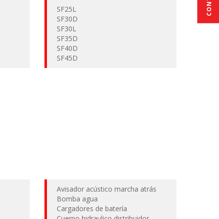
SF25L
SF30D
SF30L
SF35D
SF40D
SF45D
Avisador acústico marcha atrás
Bomba agua
o
Cargadores de batería
Cuerpo hidraulico distribuidor