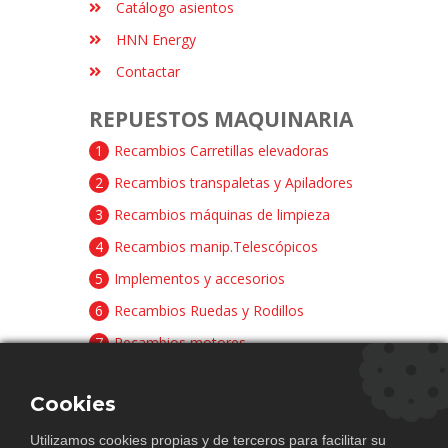
Catálogo asientos
HNN Energy
Contactar
REPUESTOS MAQUINARIA
1
Recambios Carretillas elevadoras
2
Recambios transpaletas y Apiladores
3
Recambios máquinas de limpieza
4
Recambios manip.Telescópicos
5
Implementos y accesorios
6
Recambios Ruedas y Rodillos
7
Recambios motores
8
Recambios baterías y cargadores
Cookies
CONTACTAR
Utilizamos cookies propias y de terceros para facilitar su