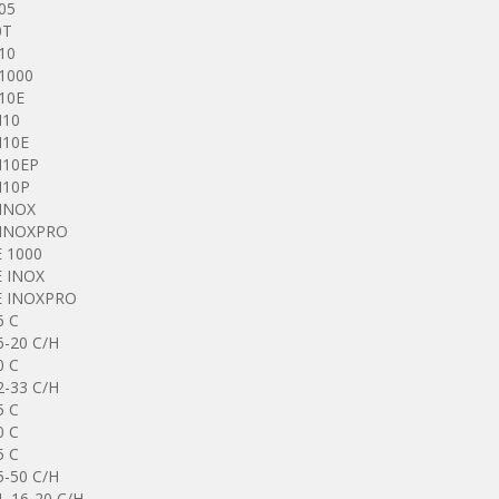
05
0T
10
1000
10E
I10
I10E
I10EP
I10P
INOX
INOXPRO
 1000
 INOX
 INOXPRO
6 C
6-20 C/H
0 C
2-33 C/H
5 C
0 C
5 C
5-50 C/H
L 16-20 C/H