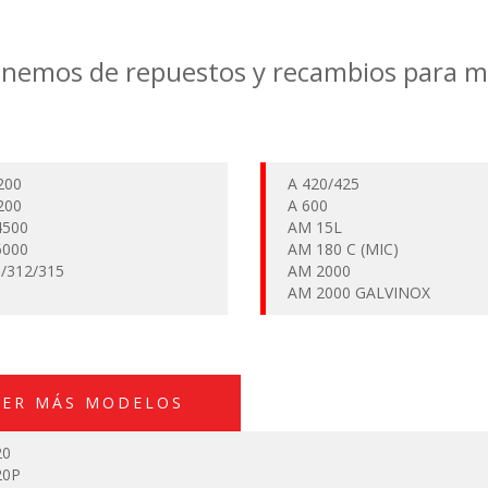
onemos de repuestos y recambios para 
200
A 420/425
200
A 600
500
AM 15L
000
AM 180 C (MIC)
0/312/315
AM 2000
6
AM 2000 GALVINOX
VER MÁS MODELOS
20
20P