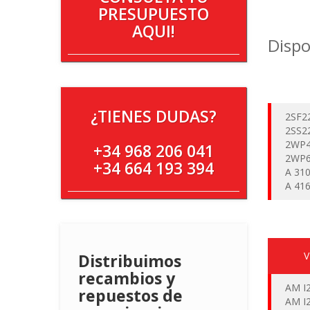
PRESUPUESTO
AQUI!
Disp
¿TIENES DUDAS?
2SF2
2SS2
2WP4
+34 968 206 041
2WP6
+34 664 193 394
A 31
A 41
Distribuimos
recambios y
AM I
repuestos de
AM I