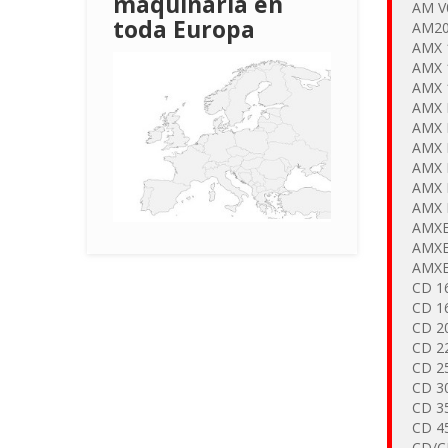
maquinaria en
AM V
toda Europa
AM2
AMX 
AMX 
AMX 
AMX 
AMX 
AMX 
AMX 
AMX 
AMX 
AMXE
AMXE
AMXE
CD 1
CD 1
CD 2
CD 2
CD 2
CD 3
CD 3
CD 4
CD/C