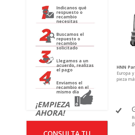
Indicanos qué
respuesto o
recambio
necesitas
Buscamos el
repuesto o
recambio
solicitado
Llegamos a un
acuerdo, realizas
HNN Par
el pago
Europa y 
pieza má
Enviamos el
recambio en el
mismo día
¡EMPIEZA
AHORA!
R
g
CONSULTA TU