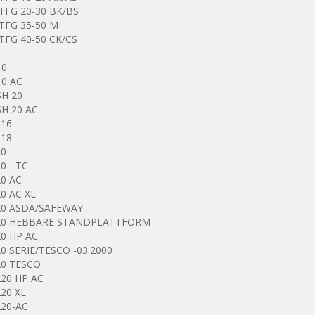
TFG 20-30 BK/BS
TFG 35-50 M
TFG 40-50 CK/CS
10
10 AC
SH 20
SH 20 AC
116
118
20
0 - TC
20 AC
20 AC XL
20 ASDA/SAFEWAY
20 HEBBARE STANDPLATTFORM
20 HP AC
20 SERIE/TESCO -03.2000
20 TESCO
220 HP AC
220 XL
220-AC