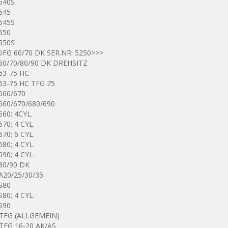
540S
545
545S
550
550S
DFG 60/70 DK SER.NR. 5250>>>
60/70/80/90 DK DREHSITZ
63-75 HC
63-75 HC TFG 75
660/670
660/670/680/690
60; 4CYL.
70; 4 CYL.
70; 6 CYL.
80; 4 CYL.
90; 4 CYL.
80/90 DK
A20/25/30/35
S80
80; 4 CYL.
S90
TFG (ALLGEMEIN)
TFG 16-20 AK/AS