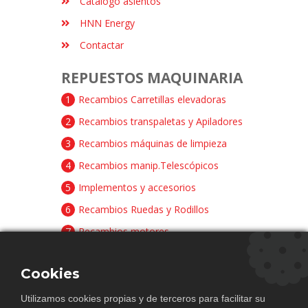
Catálogo asientos
HNN Energy
Contactar
REPUESTOS MAQUINARIA
1
Recambios Carretillas elevadoras
2
Recambios transpaletas y Apiladores
3
Recambios máquinas de limpieza
4
Recambios manip.Telescópicos
5
Implementos y accesorios
6
Recambios Ruedas y Rodillos
7
Recambios motores
8
Recambios baterías y cargadores
Cookies
CONTACTAR
Utilizamos cookies propias y de terceros para facilitar su
Avda. Principal Pista Papa Ali, 5 Pol.