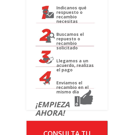
Indicanos qué
respuesto o
recambio
necesitas
Buscamos el
repuesto o
recambio
solicitado
Llegamos a un
acuerdo, realizas
el pago
Enviamos el
recambio en el
mismo día
¡EMPIEZA
AHORA!
CONSULTA TU