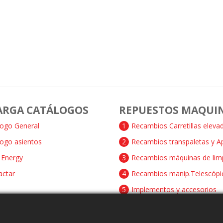
ARGA CATÁLOGOS
REPUESTOS MAQUI
logo General
1
Recambios Carretillas eleva
logo asientos
2
Recambios transpaletas y A
Energy
3
Recambios máquinas de lim
actar
4
Recambios manip.Telescópi
5
Implementos y accesorios
6
Recambios Ruedas y Rodillo
7
Recambios motores