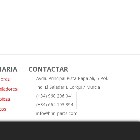
NARIA
CONTACTAR
Avda. Principal Pista Papa Ali, 5 Pol.
doras
Ind. El Saladar I, Lorquí / Murcia
piladores
(+34) 968 206 041
pieza
(+34) 664 193 394
cos
info@hnn-parts.com
s