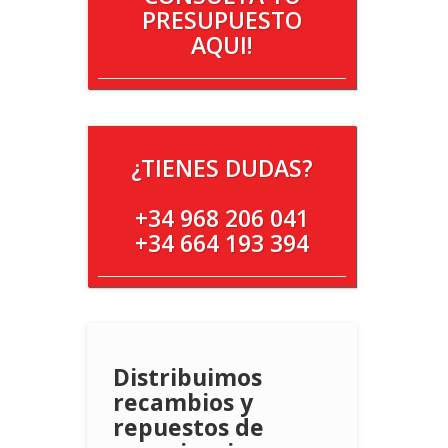
PRESUPUESTO
AQUI!
¿TIENES DUDAS?
+34 968 206 041
+34 664 193 394
Distribuimos
recambios y
repuestos de