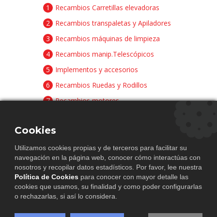
1
Recambios Carretillas elevadoras
2
Recambios transpaletas y Apiladores
3
Recambios máquinas de limpieza
4
Recambios manip.Telescópicos
5
Implementos y accesorios
6
Recambios Ruedas y Rodillos
7
Recambios motores
8
Recambios baterías y cargadores
Cookies
CONTACTAR
Utilizamos cookies propias y de terceros para facilitar su
Avda. Principal Pista Papa Ali, 5 Pol.
navegación en la página web, conocer cómo interactúas con
Ind. El Saladar I, Lorquí / Murcia
nosotros y recopilar datos estadísticos. Por favor, lee nuestra
Política de Cookies
para conocer con mayor detalle las
(+34) 968 206 041
cookies que usamos, su finalidad y como poder configurarlas
(+34) 664 193 394
o rechazarlas, si así lo considera.
info@hnn-parts.com