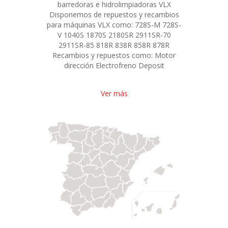
barredoras e hidrolimpiadoras VLX
Disponemos de repuestos y recambios
para máquinas VLX como: 728S-M 728S-
V 1040S 1870S 2180SR 2911SR-70
2911SR-85 818R 838R 858R 878R
Recambios y repuestos como: Motor
dirección Electrofreno Deposit
Ver más