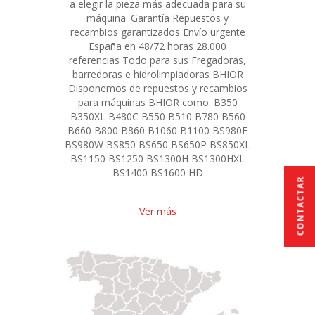
a elegir la pieza más adecuada para su
máquina. Garantía Repuestos y
recambios garantizados Envío urgente
España en 48/72 horas 28.000
referencias Todo para sus Fregadoras,
barredoras e hidrolimpiadoras BHIOR
Disponemos de repuestos y recambios
para máquinas BHIOR como: B350
B350XL B480C B550 B510 B780 B560
B660 B800 B860 B1060 B1100 BS980F
BS980W BS850 BS650 BS650P BS850XL
BS1150 BS1250 BS1300H BS1300HXL
BS1400 BS1600 HD
CONTACTAR
Ver más