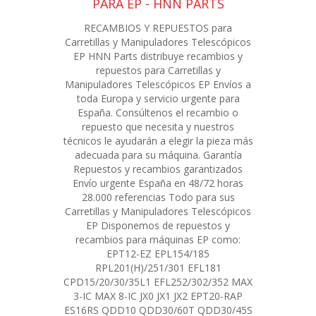
PARA EP - HNN PARTS
RECAMBIOS Y REPUESTOS para
Carretillas y Manipuladores Telescópicos
EP HNN Parts distribuye recambios y
repuestos para Carretillas y
Manipuladores Telescópicos EP Envíos a
toda Europa y servicio urgente para
España. Consúltenos el recambio o
repuesto que necesita y nuestros
técnicos le ayudarán a elegir la pieza más
adecuada para su máquina. Garantía
Repuestos y recambios garantizados
Envío urgente España en 48/72 horas
28.000 referencias Todo para sus
Carretillas y Manipuladores Telescópicos
EP Disponemos de repuestos y
recambios para máquinas EP como:
EPT12-EZ EPL154/185
RPL201(H)/251/301 EFL181
CPD15/20/30/35L1 EFL252/302/352 MAX
3-IC MAX 8-IC JX0 JX1 JX2 EPT20-RAP
ES16RS QDD10 QDD30/60T QDD30/45S