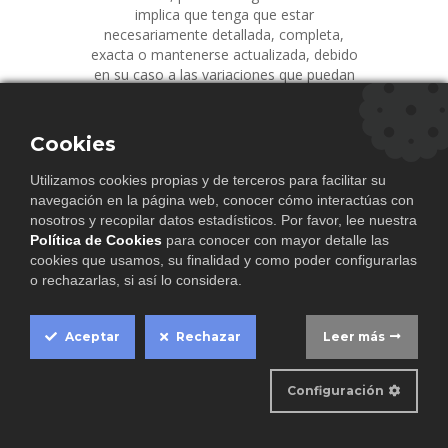
implica que tenga que estar
necesariamente detallada, completa,
exacta o mantenerse actualizada, debido
en su caso a las variaciones que puedan
producirse en la normativa,
jurisprudencia u otros docum
Cookies
Ver más
Utilizamos cookies propias y de terceros para facilitar su
navegación en la página web, conocer cómo interactúas con
nosotros y recopilar datos estadísticos. Por favor, lee nuestra
Política de Cookies
para conocer con mayor detalle las
POLÍTICA DE COOKIES
cookies que usamos, su finalidad y como poder configurarlas
o rechazarlas, si así lo considera.
Definición de cookiesLas cookies son
identificadores que enviamos al disco
duro de su ordenador a través de su
Aceptar
Rechazar
Leer más
navegador Web con el fin de que
Cookie
nuestros sistemas puedan reconocer su
Box
Configuración
navegador y ofrecerle ciertos
servicios.Esta página utiliza tipos
Settings
diferentes de cookies. Algunas cookies