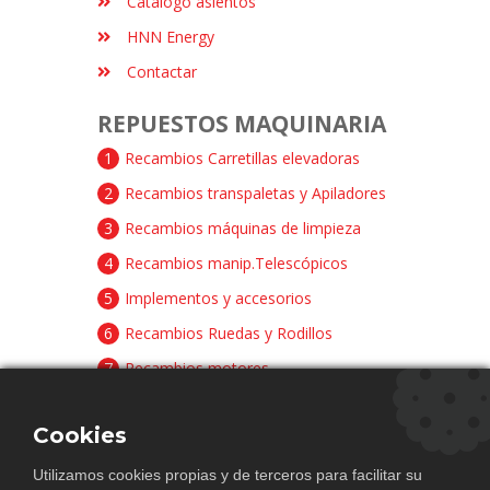
Catálogo asientos
HNN Energy
Contactar
REPUESTOS MAQUINARIA
1
Recambios Carretillas elevadoras
2
Recambios transpaletas y Apiladores
3
Recambios máquinas de limpieza
4
Recambios manip.Telescópicos
5
Implementos y accesorios
6
Recambios Ruedas y Rodillos
7
Recambios motores
8
Recambios baterías y cargadores
Cookies
CONTACTAR
Utilizamos cookies propias y de terceros para facilitar su
Avda. Principal Pista Papa Ali, 5 Pol.